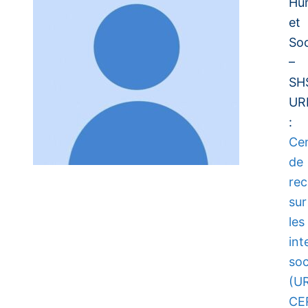
Hu
et
Soc
–
SH
UR
:
Ce
de
re
sur
les
int
soc
(U
CE