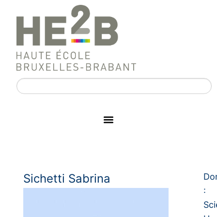
Sichetti Sabrina
Do
:
Sc