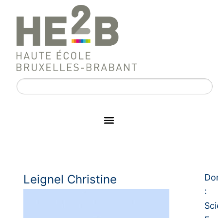
Leignel Christine
Do
:
Sc