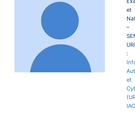
Ex
et
Nat
–
SE
UR
:
Inf
Au
et
Cyb
(U
IAC